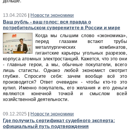
дольше.
13.04.2026
|
Новости экономики
Ваш рубль - ваш голос: вся правда о
потребительском суверенитете в России и мире
Когда мы слышим слово «экономика»,
перед глазами встают трубы
металлургических комбинатов,
гигантские карьеры угольных разрезов,
корпуса атомных электростанций. Кажется, что это они
- главные герои, а мы, обычные покупатели, всего
лишь статисты. Однако любой экономист смотрит
глубже. Спросите себя: зачем вообще всё это
производится? Ответ очевиден - чтобы кто‑то это
купил. Именно покупатель, его желания и его деньги
являются конечной точкой и смыслом всей
хозяйственной деятельности.
09.12.2025
|
Новости экономики
Где получить сертификат судебного эксперта:
официальный путь подтверждения