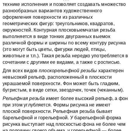
технике исполнения и позволяет создавать множество
разнообразных вариантов художественного
оформления поверхности из различных
геометрических фигур: треугольников, квадратов,
окружностей. Контурная плосковыемчатая резьба
выполняется в виде тонких двугранных выемок
различной формы и ширины по всему контуру рисунка
(это могут быть цветы, фигурки людей, птицы,
животные и т.п.). Такая резьба нередко употребляется в
сочетании с другими ее видами, а также с росписью.
Для всех видов
плоскорельефной резьбы
характерен
невысокий рельеф, расположенный в плоскости
украшаемой поверхности. Фон может быть гладким,
бугристым, в виде сетки, звездочек, точек (чеканным).
Рельефная резьба
имеет более высокий рельеф, а фон
при этом углубляется. Формы рисунка не имеют
плоской поверхности. Рельефная резьба бывает
барельефной и горельефной. У барельефной форма
рисунка выступает над плоскостью фона не более чем
на половину своего объема, у горельефной — более