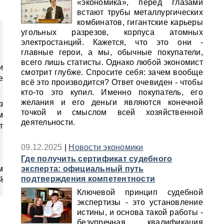
«экономика», перед глазами
встают трубы металлургических
комбинатов, гигантские карьеры
угольных разрезов, корпуса атомных
электростанций. Кажется, что это они -
главные герои, а мы, обычные покупатели,
всего лишь статисты. Однако любой экономист
и
смотрит глубже. Спросите себя: зачем вообще
е
всё это производится? Ответ очевиден - чтобы
кто‑то это купил. Именно покупатель, его
желания и его деньги являются конечной
з
точкой и смыслом всей хозяйственной
м
деятельности.
т
09.12.2025
|
Новости экономики
Где получить сертификат судебного
м
эксперта: официальный путь
подтверждения компетентности
й
Ключевой принцип судебной
экспертизы - это установление
истины, и основа такой работы -
безупречная квалификация