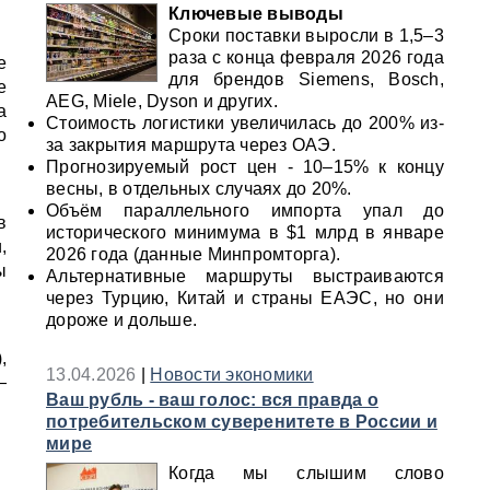
Ключевые выводы
Сроки поставки выросли в 1,5–3
раза с конца февраля 2026 года
е
для брендов Siemens, Bosch,
е
AEG, Miele, Dyson и других.
а
Стоимость логистики увеличилась до 200% из-
о
за закрытия маршрута через ОАЭ.
Прогнозируемый рост цен - 10–15% к концу
весны, в отдельных случаях до 20%.
Объём параллельного импорта упал до
в
исторического минимума в $1 млрд в январе
,
2026 года (данные Минпромторга).
ы
Альтернативные маршруты выстраиваются
через Турцию, Китай и страны ЕАЭС, но они
дороже и дольше.
,
13.04.2026
|
Новости экономики
—
Ваш рубль - ваш голос: вся правда о
потребительском суверенитете в России и
мире
Когда мы слышим слово