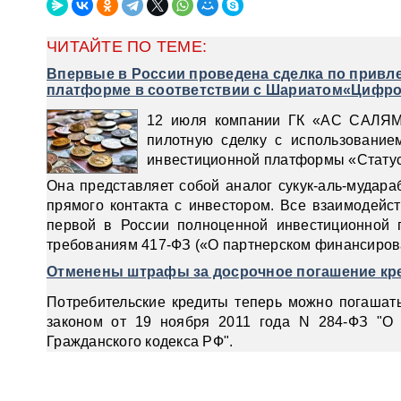
ЧИТАЙТЕ ПО ТЕМЕ:
Впервые в России проведена сделка по привл
платформе в соответствии с Шариатом«Цифро
12 июля компании ГК «АС САЛЯМ»
пилотную сделку с использование
инвестиционной платформы «Стату
Она представляет собой аналог сукук-аль-мудара
прямого контакта с инвестором. Все взаимодейст
первой в России полноценной инвестиционной 
требованиям 417-ФЗ («О партнерском финансиров
Отменены штрафы за досрочное погашение кр
Потребительские кредиты теперь можно погашат
законом от 19 ноября 2011 года N 284-ФЗ "О 
Гражданского кодекса РФ".