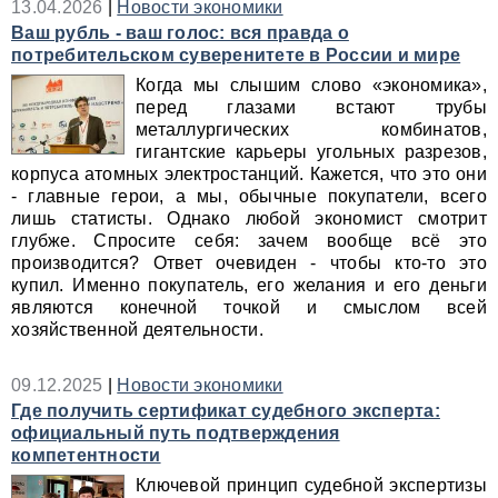
13.04.2026
|
Новости экономики
Ваш рубль - ваш голос: вся правда о
потребительском суверенитете в России и мире
Когда мы слышим слово «экономика»,
перед глазами встают трубы
металлургических комбинатов,
гигантские карьеры угольных разрезов,
корпуса атомных электростанций. Кажется, что это они
- главные герои, а мы, обычные покупатели, всего
лишь статисты. Однако любой экономист смотрит
глубже. Спросите себя: зачем вообще всё это
производится? Ответ очевиден - чтобы кто‑то это
купил. Именно покупатель, его желания и его деньги
являются конечной точкой и смыслом всей
хозяйственной деятельности.
09.12.2025
|
Новости экономики
Где получить сертификат судебного эксперта:
официальный путь подтверждения
компетентности
Ключевой принцип судебной экспертизы