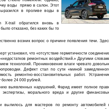
ечку воды прямо в салон. Этот
выразился в проливе воды в
n
Х-
trail
обратился вновь в
было отказано, без каких бы то
ственно возник вопрос о причине появления течи. Здес
перт установил, что «отсутствие герметичности соединени
м «недостатков ремонтных воздействий.» Другими словам
ием технологий. Проникновение влаги чревато довольн
ропроводки. Дефект стал по сути «миной замедленног
ость ремонтно-восстановительных работ. Устранени
 более 24 000 рублей.
ению выявленных нарушений, Фарид имеет полное прав
и экспертизы, морального вреда и другие финансовы
уги вылилось для мастеров по ремонту
автомобилей