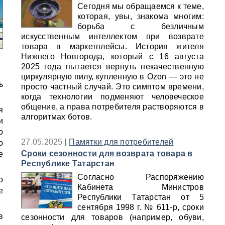
Сегодня мы обращаемся к теме,
которая, увы, знакома многим:
борьба с безличным
искусственным интеллектом при возврате
товара в маркетплейсы. История жителя
Нижнего Новгорода, который с 16 августа
2025 года пытается вернуть некачественную
циркулярную пилу, купленную в Ozon — это не
ь
просто частный случай. Это симптом времени,
когда технологии подменяют человеческое
общение, а права потребителя растворяются в
я
алгоритмах ботов.
и
о
27.05.2025
|
Памятки для потребителей
о
Сроки сезонности для возврата товара в
е
Республике Татарстан
Согласно Распоряжению
о
Кабинета Министров
е
Республики Татарстан от 5
сентября 1998 г. № 611-р, сроки
в
сезонности для товаров (например, обуви,