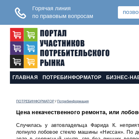
ГЛАВНАЯ
ПОТРЕБИНФОРМАТОР
БИЗНЕС-НА
ПОТРЕБИНФОРМАТОР
/
Потребинформация
Цена некачественного ремонта, или лобов
Случилась у автовладельца Фарида К. неприя
лопнуло лобовое стекло машины «Ниссан». По д
авто в сервисный центр, где без лишних вопро