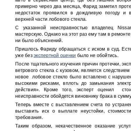
примерно через два месяца, Фарид заметил прот
недостаток проявился в дождливую погоду и 
верхней части лобового стекла.
С указанной неисправностью владелец
Nissa
мастерскую. Однако на этот раз ему там в ремонте 
ни было объяснений.
Пришлось Фариду обращаться с иском в суд. Есте
уже без
экспертной оценки
было не обойтись.
После тщательного изучения причин протечки, экс
ветрового стекла с кузовом, является следствие
новое лобовое стекло было вставлено с нарушен
высокими рисками, вплоть до замыкания элект
действия».
Кроме того, эксперт оценил стоим
неисправности обойдется виновнику брака в сумму
Теперь вместе с выставлением счета по устран
выставить иск о выплате неустойки, стоимост
требования.
Таким образом, некачественное оказание усл