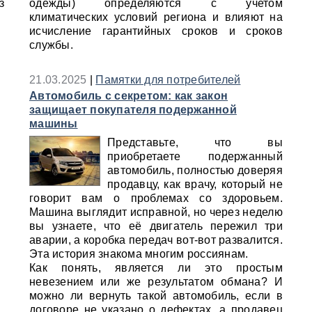
з
одежды) определяются с учетом
климатических условий региона и влияют на
исчисление гарантийных сроков и сроков
службы.
21.03.2025
|
Памятки для потребителей
Автомобиль с секретом: как закон
защищает покупателя подержанной
машины
Представьте, что вы
приобретаете подержанный
автомобиль, полностью доверяя
продавцу, как врачу, который не
говорит вам о проблемах со здоровьем.
Машина выглядит исправной, но через неделю
вы узнаете, что её двигатель пережил три
аварии, а коробка передач вот-вот развалится.
Эта история знакома многим россиянам.
Как понять, является ли это простым
невезением или же результатом обмана? И
можно ли вернуть такой автомобиль, если в
договоре не указано о дефектах, а продавец