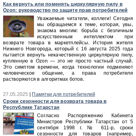
Как вернуть или поменять циркулярную пилу в
Ozon: руководство по защите прав потребителей
Уважаемые читатели, коллеги! Сегодня
мы обращаемся к теме, которая, увы,
знакома многим: борьба с безличным
искусственным интеллектом при
возврате товара в маркетплейсы. История жителя
Нижнего Новгорода, который с 16 августа 2025 года
пытается вернуть некачественную циркулярную пилу,
купленную в Ozon — это не просто частный случай.
Это симптом времени, когда технологии подменяют
человеческое общение, а права потребителя
растворяются в алгоритмах ботов.
27.05.2025
|
Памятки для потребителей
Сроки сезонности для возврата товара в
Республике Татарстан
Согласно Распоряжению Кабинета
Министров Республики Татарстан от 5
сентября 1998 г. № 611-р, сроки
сезонности для товаров (например,