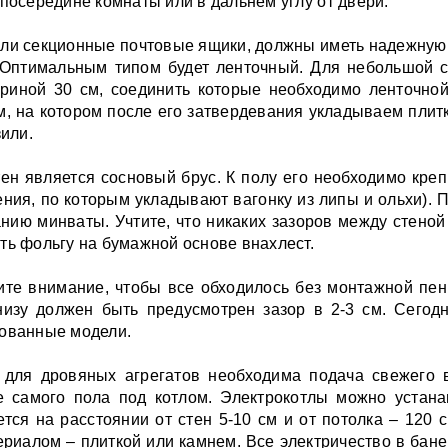
посередине комнаты или в дальнем углу от двери.
или секционные почтовые ящики, должны иметь надежную
 Оптимальным типом будет ленточный. Для небольшой с
риной 30 см, соединить которые необходимо ленточной
м, на котором после его затвердевания укладываем плит
или.
ен является сосновый брус. К полу его необходимо креп
ния, по которым укладывают вагонку из липы и ольхи). 
ию минваты. Учтите, что никаких зазоров между стеной
ть фольгу на бумажной основе внахлест.
тите внимание, чтобы все обходилось без монтажной пе
низу должен быть предусмотрен зазор в 2-3 см. Сего
рованные модели.
 для дровяных агрегатов необходима подача свежего в
е самого пола под котлом. Электрокотлы можно устана
тся на расстоянии от стен 5-10 см и от потолка – 120 
риалом – плиткой или камнем. Все электричество в бан