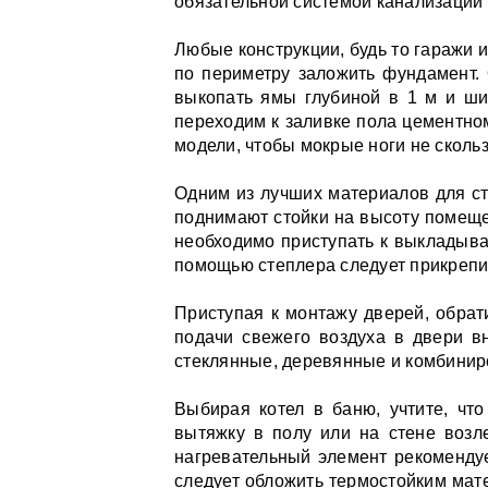
обязательной системой канализации 
Любые конструкции, будь то гаражи 
по периметру заложить фундамент.
выкопать ямы глубиной в 1 м и ши
переходим к заливке пола цементно
модели, чтобы мокрые ноги не скольз
Одним из лучших материалов для ст
поднимают стойки на высоту помеще
необходимо приступать к выкладыван
помощью степлера следует прикрепи
Приступая к монтажу дверей, обра
подачи свежего воздуха в двери в
стеклянные, деревянные и комбини
Выбирая котел в баню, учтите, что
вытяжку в полу или на стене возл
нагревательный элемент рекомендуе
следует обложить термостойким мате