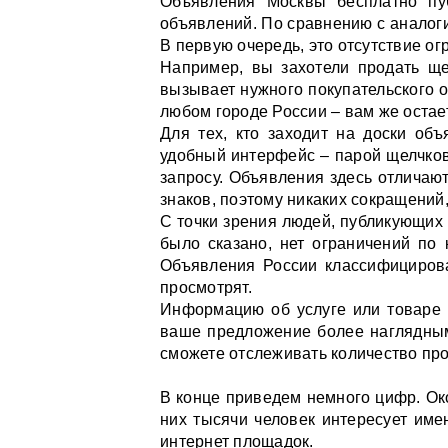
Объявления Москвы бесплатно пу
объявлений. По сравнению с аналог
В первую очередь, это отсутствие о
Например, вы захотели продать ще
вызывает нужного покупательского о
любом городе России – вам же остает
Для тех, кто заходит на доски об
удобный интерфейс – парой щелчков
запросу. Объявления здесь отличаю
знаков, поэтому никаких сокращений, 
С точки зрения людей, публикующих
было сказано, нет ограничений по 
Объявления России классифицирова
просмотрят.
Информацию об услуге или товаре м
ваше предложение более наглядным
сможете отслеживать количество про
В конце приведем немного цифр. Ок
них тысячи человек интересует име
интернет площадок.