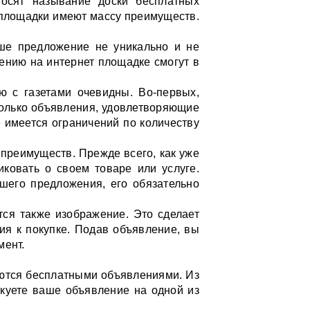
осят называние доски бесплатных
 площадки имеют массу преимуществ.
аше предложение не уникально и не
лению на интернет площадке смогут в
ю с газетами очевидны. Во-первых,
только объявления, удовлетворяющие
 имеется ограничений по количеству
преимуществ. Прежде всего, как уже
иковать о своем товаре или услуге.
шего предложения, его обязательно
тся также изображение. Это сделает
я к покупке. Подав объявление, вы
мент.
уются бесплатными объявлениями. Из
икуете ваше объявление на одной из