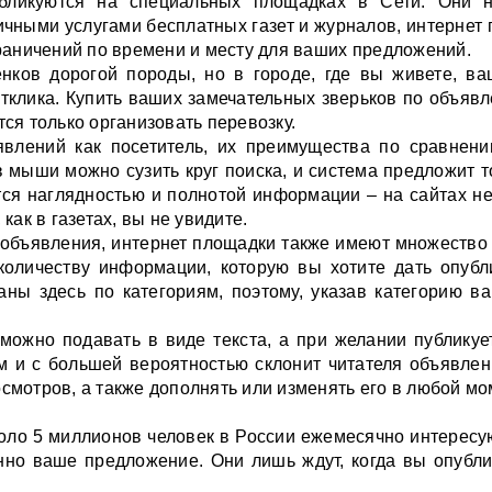
бликуются на специальных площадках в Сети. Они н
ичными услугами бесплатных газет и журналов, интернет
граничений по времени и месту для ваших предложений.
нков дорогой породы, но в городе, где вы живете, в
тклика. Купить ваших замечательных зверьков по объяв
ся только организовать перевозку.
ъявлений как посетитель, их преимущества по сравнени
 мыши можно сузить круг поиска, и система предложит 
тся наглядностью и полнотой информации – на сайтах не
как в газетах, вы не увидите.
 объявления, интернет площадки также имеют множество 
количеству информации, которую вы хотите дать опубл
ны здесь по категориям, поэтому, указав категорию ва
ожно подавать в виде текста, а при желании публикуе
 и с большей вероятностью склонит читателя объявлени
смотров, а также дополнять или изменять его в любой мо
оло 5 миллионов человек в России ежемесячно интерес
нно ваше предложение. Они лишь ждут, когда вы опубл