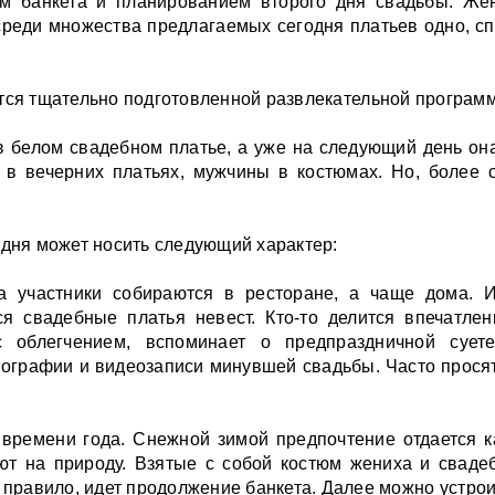
м банкета и планированием второго дня свадьбы. Же
 среди множества предлагаемых сегодня платьев одно, с
тся тщательно подготовленной развлекательной программ
 в белом свадебном платье, а уже на следующий день он
в вечерних платьях, мужчины в костюмах. Но, более 
 дня может носить следующий характер:
да участники собираются в ресторане, а чаще дома. 
ся свадебные платья невест. Кто-то делится впечатл
 с облегчением, вспоминает о предпраздничной сует
ографии и видеозаписи минувшей свадьбы. Часто прося
 времени года. Снежной зимой предпочтение отдается к
т на природу. Взятые с собой костюм жениха и свадеб
ак правило, идет продолжение банкета. Далее можно устр