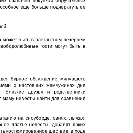
них озадачен покупкой обручальных
пособное еще больше подчеркнуть ее
ой.
а может быть в элегантном вечернем
свободолюбивые гости могут быть в
Идет бурное обсуждение минувшего
ениями о настоящих жемчужинах дня
е. Близкие друзья и родственники
т маму невесты найти для сравнения
атанию на сноуборде, санях, лыжах.
ное платье невесты, добавят ярких
оить костюмированное шествие, в ходе