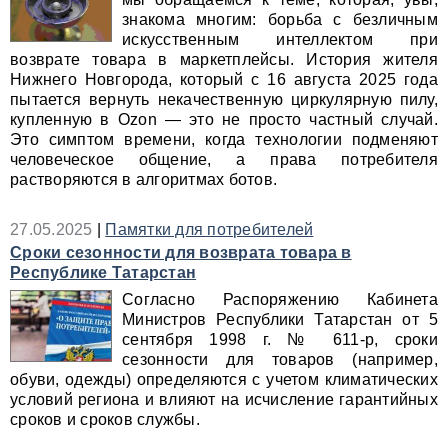
знакома многим: борьба с безличным
искусственным интеллектом при
возврате товара в маркетплейсы. История жителя
Нижнего Новгорода, который с 16 августа 2025 года
пытается вернуть некачественную циркулярную пилу,
купленную в Ozon — это не просто частный случай.
Это симптом времени, когда технологии подменяют
человеческое общение, а права потребителя
растворяются в алгоритмах ботов.
27.05.2025
|
Памятки для потребителей
Сроки сезонности для возврата товара в
Республике Татарстан
Согласно Распоряжению Кабинета
Министров Республики Татарстан от 5
сентября 1998 г. № 611-р, сроки
сезонности для товаров (например,
обуви, одежды) определяются с учетом климатических
условий региона и влияют на исчисление гарантийных
сроков и сроков службы.